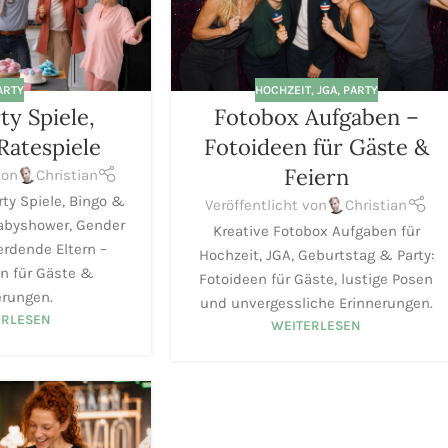
ARTY
HOCHZEIT
,
JGA
,
PARTY
ty Spiele,
Fotobox Aufgaben –
Ratespiele
Fotoideen für Gäste &
Feiern
von
Christian
ty Spiele, Bingo &
Veröffentlicht von
Christian
Babyshower, Gender
Kreative Fotobox Aufgaben für
rdende Eltern –
Hochzeit, JGA, Geburtstag & Party:
en für Gäste &
Fotoideen für Gäste, lustige Posen
erungen.
und unvergessliche Erinnerungen.
ERLESEN
WEITERLESEN