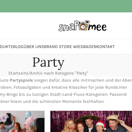
ODUKTE
BLOG
ÜBER UNS
BRAND STORE WIESBADEN
KONTAKT
Party
Startseite
Archiv nach Kategorie "Party"
 Gute
Partyspiele
sorgen dafür, dass alle mitmachen und der Abe
lideen, Fotoaufgaben und kreative Klassiker für jede Runde.Hier
rty-Bingo bis zu lustigen Stadt-Land-Fluss-Kategorien. Passend
höner feiern und die schönsten Momente festhalten.