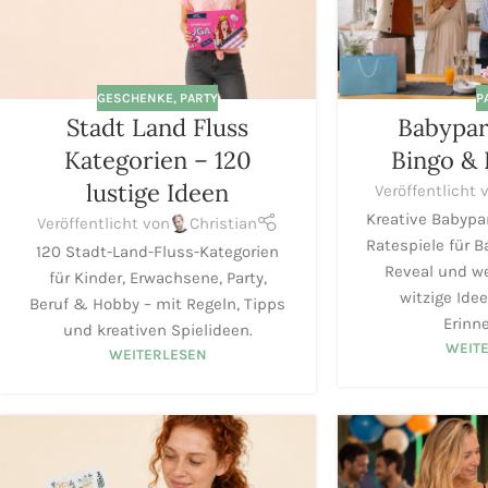
GESCHENKE
,
PARTY
P
Stadt Land Fluss
Babypar
Kategorien – 120
Bingo & 
lustige Ideen
Veröffentlicht 
Kreative Babypar
Veröffentlicht von
Christian
Ratespiele für 
120 Stadt-Land-Fluss-Kategorien
Reveal und we
für Kinder, Erwachsene, Party,
witzige Ide
Beruf & Hobby – mit Regeln, Tipps
Erinn
und kreativen Spielideen.
WEIT
WEITERLESEN