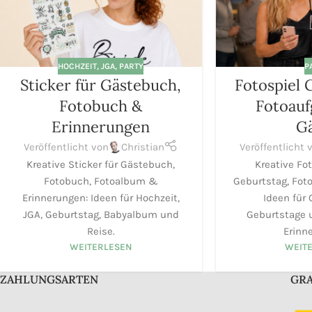
HOCHZEIT
,
JGA
,
PARTY
P
Sticker für Gästebuch,
Fotospiel 
Fotobuch &
Fotoauf
Erinnerungen
G
Veröffentlicht von
Christian
Veröffentlicht 
Kreative Sticker für Gästebuch,
Kreative Fo
Fotobuch, Fotoalbum &
Geburtstag, Fot
Erinnerungen: Ideen für Hochzeit,
Ideen für 
JGA, Geburtstag, Babyalbum und
Geburtstage 
Reise.
Erinn
WEITERLESEN
WEIT
ZAHLUNGSARTEN
GRA