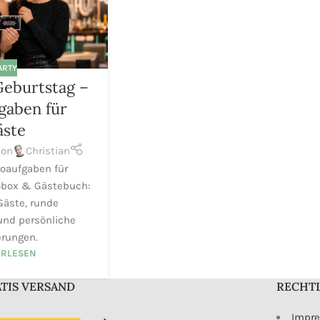
ARTY
Geburtstag –
gaben für
äste
von
Christian
toaufgaben für
obox & Gästebuch:
Gäste, runde
und persönliche
erungen.
ERLESEN
TIS VERSAND
RECHT
Impr