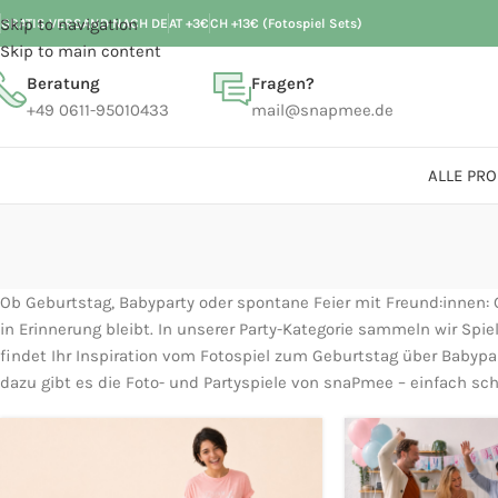
Skip to navigation
GRATIS VERSAND NACH DE
AT +3€
CH +13€ (Fotospiel Sets)
Skip to main content
Beratung
Fragen?
+49 0611-95010433
mail@snapmee.de
ALLE PR
Ob Geburtstag, Babyparty oder spontane Feier mit Freund:innen:
in Erinnerung bleibt. In unserer Party-Kategorie sammeln wir Spie
findet Ihr Inspiration vom Fotospiel zum Geburtstag über Babypa
dazu gibt es die Foto- und Partyspiele von snaPmee – einfach sc